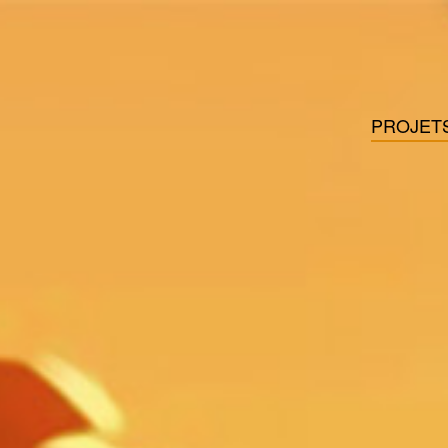
PROJET