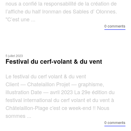
nous a confié la responsabilité de la création de
l’affiche du half Ironman des Sables d’ Olonnes.
"C’est une ...
0 comments
5 juillet 2023
Festival du cerf-volant & du vent
Le festival du cerf volant & du vent
Client — Chatelaillon Projet — graphisme,
illustration Date — avril 2023 La 29e édition du
festival international du cerf volant et du vent à
Châtelaillon-Plage c'est ce week-end !! Nous
sommes ...
0 comments