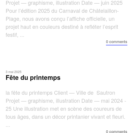
Projet — graphisme, illustration Date — juin 2025
Pour l’édition 2025 du Carnaval de Châtelaillon-
Plage, nous avons conçu l’affiche officielle, un
projet haut en couleurs destiné à refléter l’esprit
festif, ...
0 comments
3 mai 2025
Fête du printemps
la fête du printemps Client — Ville de Sautron
Projet — graphisme, illustration Date — mai 2024 -
25 Une illustration met en scène des coureurs de
tous âges, dans un décor printanier vivant et fleuri.
...
0 comments