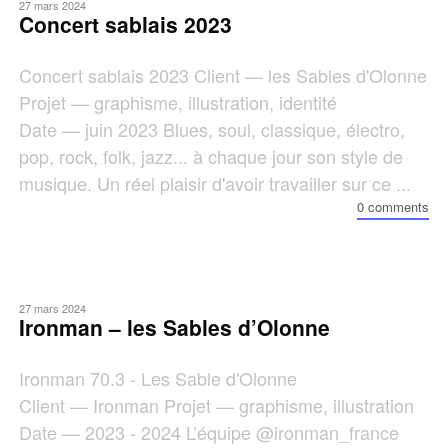
27 mars 2024
Concert sablais 2023
Concert sablais 2023 Client — les Sables d'Olonne
Projet — graphisme, illustration, identité
Date — juin 2023 Blues, soul, classique, électro,
pop, rock, folk, jazz... à chaque jour son style de
musique. Un réel plaisir d'avoir travailler sur ce ...
0 comments
27 mars 2024
Ironman – les Sables d’Olonne
Ironman 70.3 - Les Sable d'Olonne
Client — Ironman Projet — graphisme, illustration
Date — 2023 - 2024 L’équipe @ironman_france